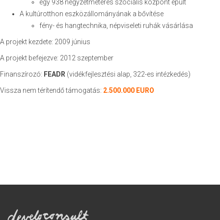
egy 938 négyzetméteres szociális központ épült
A kultúrotthon eszközállományának a bővítése
fény- és hangtechnika, népviseleti ruhák vásárlása
A projekt kezdete: 2009 június
A projekt befejezve: 2012 szeptember
Finanszírozó:
FEADR
(vidékfejlesztési alap, 322-es intézkedés)
Vissza nem térítendő támogatás:
2.500.000 EURO