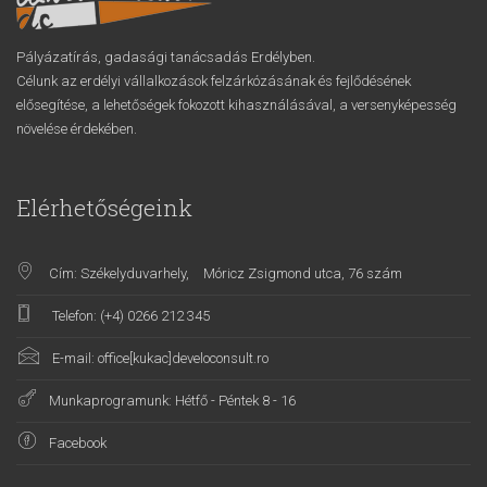
Pályázatírás, gadasági tanácsadás Erdélyben.
Célunk az erdélyi vállalkozások felzárkózásának és fejlődésének
elősegítése, a lehetőségek fokozott kihasználásával, a versenyképesség
növelése érdekében.
Elérhetőségeink
Cím: Székelyduvarhely,
Móricz Zsigmond utca, 76 szám
Telefon: (+4) 0266 212 345
E-mail: office[kukac]develoconsult.ro
Munkaprogramunk: Hétfő - Péntek 8 - 16
Facebook