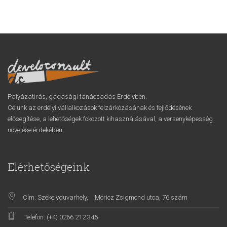
Pályázatírás, gadasági tanácsadás Erdélyben.
Célunk az erdélyi vállalkozások felzárkózásának és fejlődésének
elősegítése, a lehetőségek fokozott kihasználásával, a versenyképesség
növelése érdekében.
Elérhetőségeink
Cím: Székelyduvarhely,
Móricz Zsigmond utca, 76 szám
Telefon: (+4) 0266 212 345