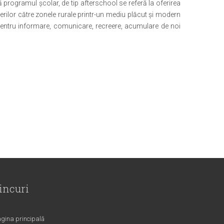
 programul şcolar, de tip afterschool se referă la oferirea
nerilor către zonele rurale printr-un mediu plăcut şi modern
 pentru informare, comunicare, recreere, acumulare de noi
incuri
gina principală