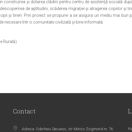
n construirea şi dotarea clădirii pentru centru de asistenţă socială după
descoperirea de aptitudini, scăderea migraţiei şi atragerea copiilor şi ti
 copii şi tineri. Prin proiect se propune a se asigura un mediu mai bun
de necesare într-o comunitate civilizată şi bine informată.
e Rurală)
Contact
L
Adresa: Odorheiu Secuiesc, str Móricz Zsigmond nr. 76
Pa