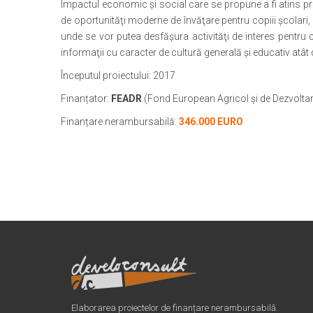
Impactul economic și social care se propune a fi atins pri
de oportunităţi moderne de învăţare pentru copiii şcolari, 
unde se vor putea desfăşura activităţi de interes pentru
informaţii cu caracter de cultură generală și educativ atât 
Începutul proiectului: 2017
Finanțator:
FEADR
(Fond European Agricol și de Dezvoltar
Finanțare nerambursabilă:
346.000 EURO
Elaborarea proiectelor de finanțare nerambursabilă.