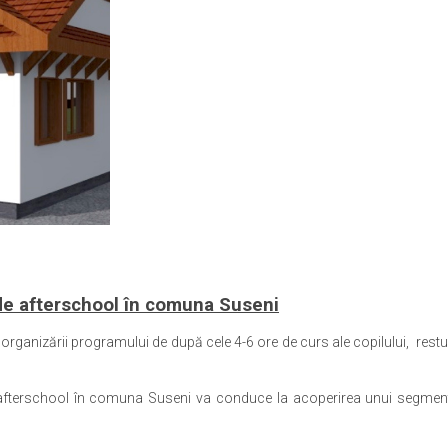
i de afterschool în comuna Suseni
 organizării programului de după cele 4-6 ore de curs ale copilului, res
p afterschool în comuna Suseni va conduce la acoperirea unui segment se