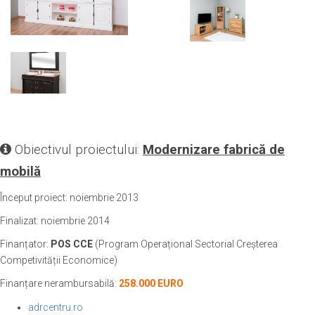
Obiectivul proiectului:
Modernizare fabrică de
mobilă
Început proiect: noiembrie 2013
Finalizat: noiembrie 2014
Finanțator:
POS CCE
(Program Operațional Sectorial Creșterea
Competivității Economice)
Finanțare nerambursabilă
:
258.000 EURO
adrcentru.ro