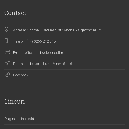
Contact
Adresa: Odorheiu Secuiesc, str Móricz Zsigmond nr. 76
Telefon: (+4) 0266 212 345
E-mail: office[at]develoconsult.ro
Program de lucru: Luni - Vineri 8 - 16
Facebook
Lincuri
Pagina principală